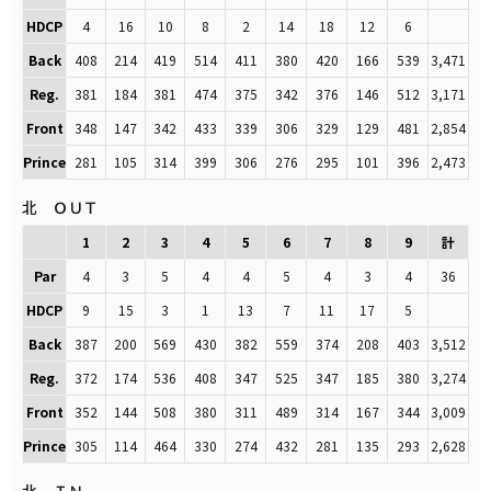
HDCP
4
16
10
8
2
14
18
12
6
Back
408
214
419
514
411
380
420
166
539
3,471
Reg.
381
184
381
474
375
342
376
146
512
3,171
Front
348
147
342
433
339
306
329
129
481
2,854
Prince
281
105
314
399
306
276
295
101
396
2,473
北 ＯＵＴ
1
2
3
4
5
6
7
8
9
計
Par
4
3
5
4
4
5
4
3
4
36
HDCP
9
15
3
1
13
7
11
17
5
Back
387
200
569
430
382
559
374
208
403
3,512
Reg.
372
174
536
408
347
525
347
185
380
3,274
Front
352
144
508
380
311
489
314
167
344
3,009
Prince
305
114
464
330
274
432
281
135
293
2,628