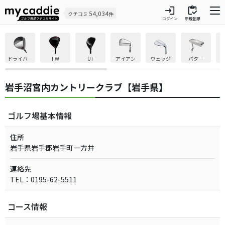
login
inventory
54,034
クチコミ
件
ログイン
新規登録
ドライバー
FW
UT
アイアン
ウェッジ
パター
岩手沼宮内カントリークラブ【岩手県】
ゴルフ場基本情報
住所
岩手県岩手郡岩手町一方井
連絡先
TEL：0195-62-5511
コース情報