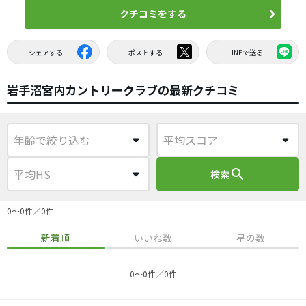
クチコミをする
シェアする
ポストする
LINEで送る
岩手沼宮内カントリークラブの最新クチコミ
search
検索
0〜0件／0件
新着順
いいね数
星の数
0〜0件／0件