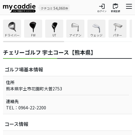
login
inventory
54,060
クチコミ
件
ログイン
新規登録
ドライバー
FW
UT
アイアン
ウェッジ
パター
チェリーゴルフ 宇土コース【熊本県】
ゴルフ場基本情報
住所
熊本県宇土市花園町大曽2753
連絡先
TEL：0964-22-2200
コース情報