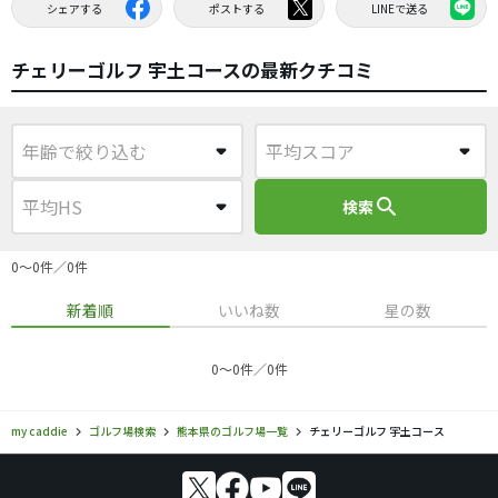
シェアする
ポストする
LINEで送る
チェリーゴルフ 宇土コースの最新クチコミ
search
検索
0〜0件／0件
新着順
いいね数
星の数
0〜0件／0件
my caddie
ゴルフ場検索
熊本県のゴルフ場一覧
チェリーゴルフ 宇土コース