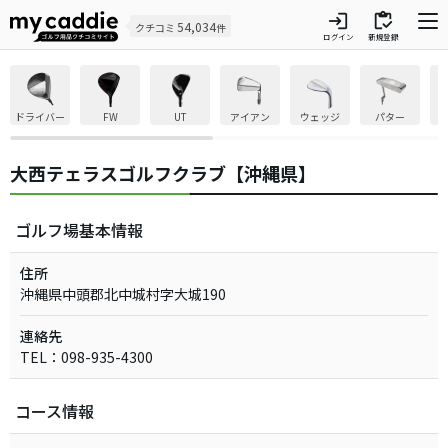
login
inventory
54,034
クチコミ
件
ログイン
新規登録
ドライバー
FW
UT
アイアン
ウェッジ
パター
大西テェラスゴルフクラブ【沖縄県】
ゴルフ場基本情報
住所
沖縄県中頭郡北中城村字大城190
連絡先
TEL：098-935-4300
コース情報