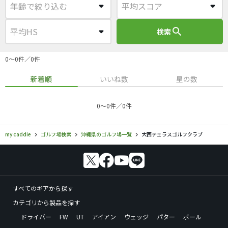
search
検索
0〜0件／0件
新着順
いいね数
星の数
0〜0件／0件
my caddie
ゴルフ場検索
沖縄県のゴルフ場一覧
大西テェラスゴルフクラブ
すべてのギアから探す
カテゴリから製品を探す
ドライバー
FW
UT
アイアン
ウェッジ
パター
ボール