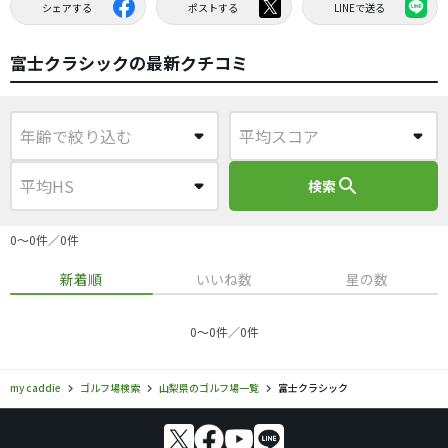
シェアする
ポストする
LINEで送る
富士クラシックの最新クチコミ
search
検索
0〜0件／0件
新着順
いいね数
星の数
0〜0件／0件
my caddie
ゴルフ場検索
山梨県のゴルフ場一覧
富士クラシック