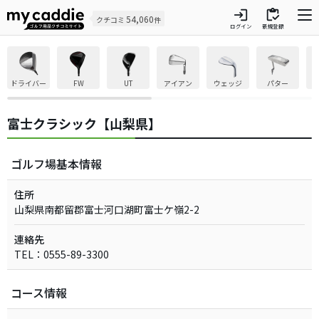
login
inventory
54,060
クチコミ
件
ログイン
新規登録
ドライバー
FW
UT
アイアン
ウェッジ
パター
富士クラシック【山梨県】
ゴルフ場基本情報
住所
山梨県南都留郡富士河口湖町富士ケ嶺2-2
連絡先
TEL：0555-89-3300
コース情報