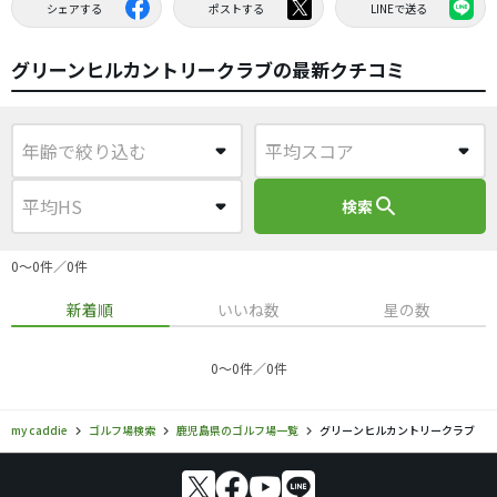
シェアする
ポストする
LINEで送る
グリーンヒルカントリークラブの最新クチコミ
search
検索
0〜0件／0件
新着順
いいね数
星の数
0〜0件／0件
my caddie
ゴルフ場検索
鹿児島県のゴルフ場一覧
グリーンヒルカントリークラブ