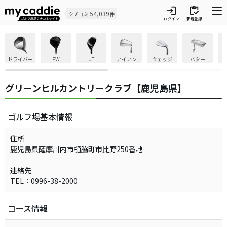
login
inventory
54,039
クチコミ
件
ログイン
新規登録
ドライバー
FW
UT
アイアン
ウェッジ
パター
グリーンヒルカントリークラブ【鹿児島県】
ゴルフ場基本情報
住所
鹿児島県薩摩川内市樋脇町市比野250番地
連絡先
TEL：0996-38-2000
コース情報