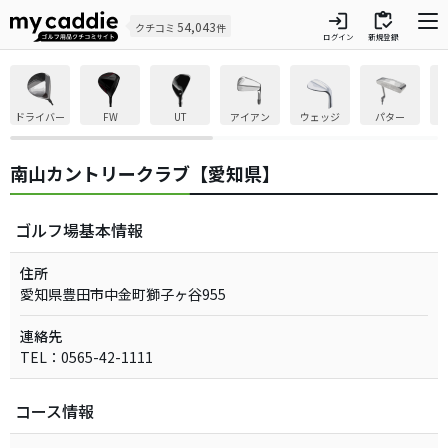
login
inventory
54,043
クチコミ
件
ログイン
新規登録
ドライバー
FW
UT
アイアン
ウェッジ
パター
南山カントリークラブ【愛知県】
ゴルフ場基本情報
住所
愛知県豊田市中金町獅子ヶ谷955
連絡先
TEL：0565-42-1111
コース情報