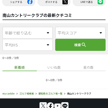
シェアする
ポストする
LINEで送る
南山カントリークラブの最新クチコミ
search
検索
0〜0件／0件
新着順
いいね数
星の数
0〜0件／0件
my caddie
ゴルフ場検索
愛知県のゴルフ場一覧
南山カントリークラブ