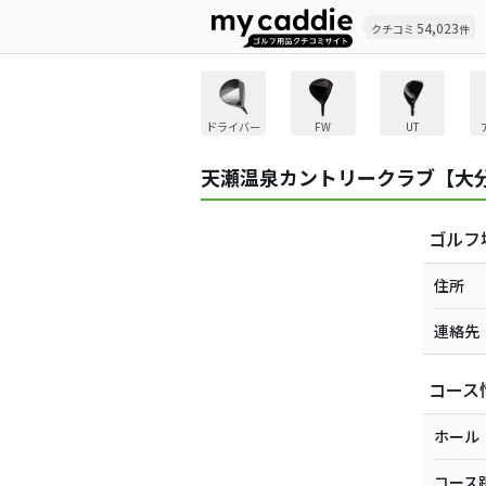
54,023
クチコミ
件
ドライバー
FW
UT
天瀬温泉カントリークラブ【大
ゴルフ
住所
連絡先
コース
ホール
コース