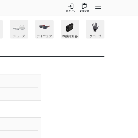
login
inventory
ログイン
新規登録
シューズ
アイウェア
距離計測器
グローブ