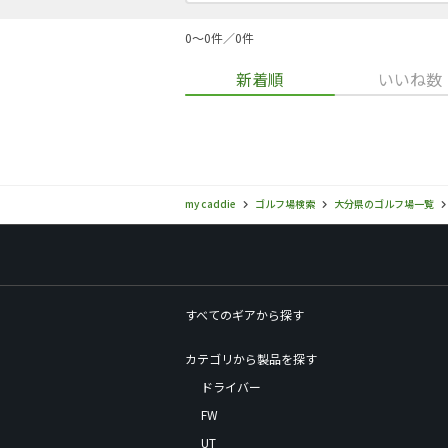
0〜0件／0件
新着順
いいね数
my caddie
ゴルフ場検索
大分県のゴルフ場一覧
すべてのギアから探す
カテゴリから製品を探す
ドライバー
FW
UT