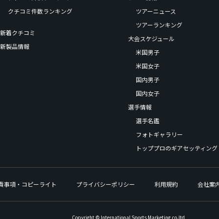
クチコミ件数ランキング
ツアーニュース
ツアーランキング
新着クチコミ
大会スケジュール
新製品情報
米国男子
米国女子
国内男子
国内女子
選手情報
選手名鑑
フォトギャラリー
トッププロのギアセッティング
責事項・コピーライト
プライバシーポリシー
利用規約
会社案
Copyright © International Sports Marketing,co.ltd