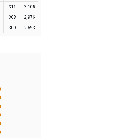
311
3,106
303
2,976
300
2,653
0
0
0
0
0
0