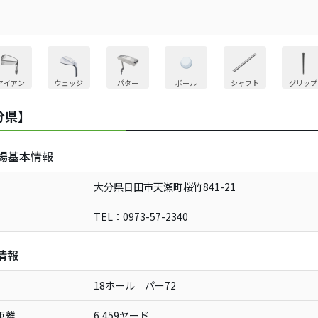
アイアン
ウェッジ
パター
ボール
シャフト
グリップ
分県】
場基本情報
大分県日田市天瀬町桜竹841-21
TEL：0973-57-2340
情報
18ホール パー72
距離
6,459ヤード