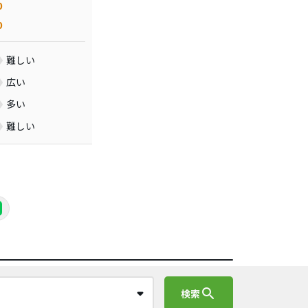
0
0
難しい
広い
多い
難しい
search
検索