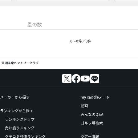
星の数
0〜0件／0件
天瀬温泉カントリークラブ
メーカーから探す
my caddieノート
動画
ランキングから探す
みんなのQ&A
ランキングトップ
ゴルフ場検索
売れ筋ランキング
クチコミ評価ランキング
ツアー情報