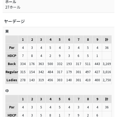
ホール
27ホール
ヤーデージ
東
1
2
3
4
5
6
7
8
9
計
Par
4
3
4
5
4
3
4
5
4
36
HDCP
7
8
4
2
9
3
6
5
1
Back
334
176
363
500
332
193
317
511
443
3,169
Regular
315
154
342
484
317
179
301
497
427
3,016
Ladies
278
143
319
456
303
140
301
410
400
2,750
中
1
2
3
4
5
6
7
8
9
計
Par
4
3
5
4
5
4
3
4
4
36
HDCP
4
3
5
8
1
7
9
2
6