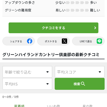
アップダウンの多さ
少ない
多い
グリーンの難易度
易しい
難しい
クチコミをする
シェアする
ポストする
LINEで送る
グリーンハイランドカントリー倶楽部の最新クチコミ
search
検索
0〜0件／0件
新着順
いいね数
星の数