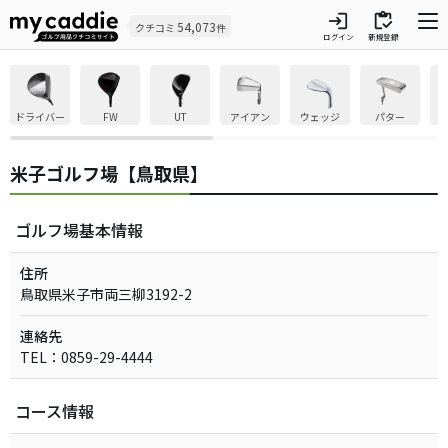
login
inventory
54,073
クチコミ
件
ログイン
新規登録
ドライバー
FW
UT
アイアン
ウェッジ
パター
米子ゴルフ場【鳥取県】
ゴルフ場基本情報
住所
鳥取県米子市両三柳3192-2
連絡先
TEL：0859-29-4444
コース情報