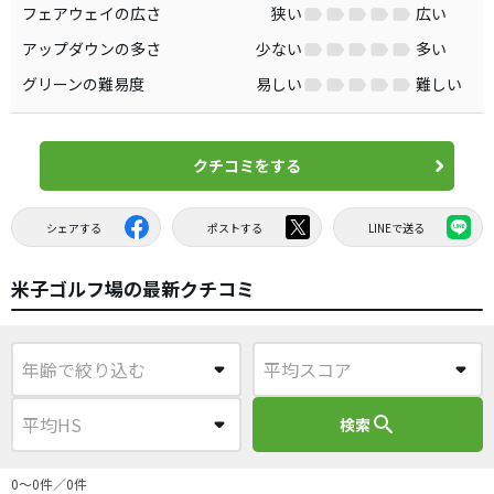
フェアウェイの広さ
狭い
広い
アップダウンの多さ
少ない
多い
グリーンの難易度
易しい
難しい
クチコミをする
シェアする
ポストする
LINEで送る
米子ゴルフ場の最新クチコミ
search
検索
0〜0件／0件