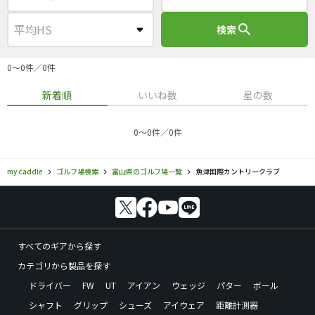
search
検索
0〜0件／0件
新着順
いいね数
星の数
0〜0件／0件
my caddie
ゴルフ場検索
富山県のゴルフ場一覧
魚津国際カントリークラブ
すべてのギアから探す
カテゴリから製品を探す
ドライバー
FW
UT
アイアン
ウェッジ
パター
ボール
シャフト
グリップ
シューズ
アイウェア
距離計測器