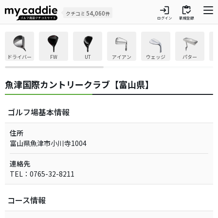
login
inventory
54,060
クチコミ
件
ログイン
新規登録
ドライバー
FW
UT
アイアン
ウェッジ
パター
魚津国際カントリークラブ【富山県】
ゴルフ場基本情報
住所
富山県魚津市小川寺1004
連絡先
TEL：0765-32-8211
コース情報