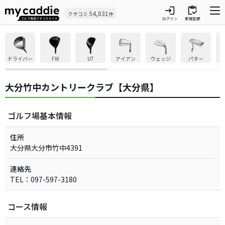
login
inventory
54,031
クチコミ
件
ログイン
新規登録
ドライバー
FW
UT
アイアン
ウェッジ
パター
大分竹中カントリークラブ【大分県】
ゴルフ場基本情報
住所
大分県大分市竹中4391
連絡先
TEL：097-597-3180
コース情報