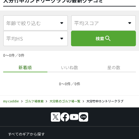
大分竹中カントリークラブの最新クチコミ
search
検索
0〜0件／0件
新着順
いいね数
星の数
0〜0件／0件
my caddie
ゴルフ場検索
大分県のゴルフ場一覧
大分竹中カントリークラブ
すべてのギアから探す