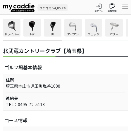
login
inventory
54,053
クチコミ
件
ログイン
新規登録
ドライバー
FW
UT
アイアン
ウェッジ
パター
北武蔵カントリークラブ【埼玉県】
ゴルフ場基本情報
住所
埼玉県本庄市児玉町塩谷1000
連絡先
TEL：0495-72-5113
コース情報