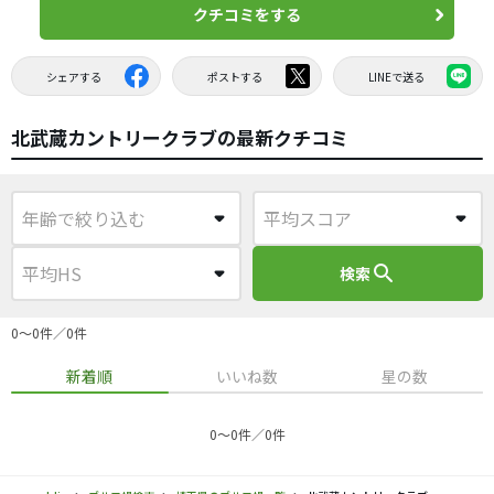
クチコミをする
シェアする
ポストする
LINEで送る
北武蔵カントリークラブの最新クチコミ
search
検索
0〜0件／0件
新着順
いいね数
星の数
0〜0件／0件