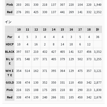
Pink
203
201
330
218
137
307
220
104
220
1,940
Red
276
201
425
330
137
441
269
141
332
2,552
イン
10
11
12
13
14
15
16
17
18
計
Par
4
5
3
4
4
4
3
5
4
36
HDCP
10
4
16
2
8
14
18
6
12
BLACK
397
557
210
432
427
405
141
527
456
3,552
BＬＵ
371
548
177
371
405
379
129
502
373
3,255
Ｅ
ＷＨＩ
354
514
162
371
395
364
129
475
357
3,121
ＴＥ
GOLD
338
474
130
352
350
331
110
450
342
2,877
Pink
216
325
108
175
205
218
80
290
213
1,830
Red
338
474
130
240
266
331
105
450
342
2,676