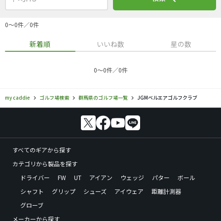
0〜0件／0件
新着順
いいね数
星の数
0〜0件／0件
my caddie
ゴルフ場検索
群馬県のゴルフ場一覧
JGMベルエアゴルフクラブ
すべてのギアから探す
カテゴリから製品を探す
ドライバー
FW
UT
アイアン
ウェッジ
パター
ボール
シャフト
グリップ
シューズ
アイウェア
距離計測器
グローブ
メーカーから探す