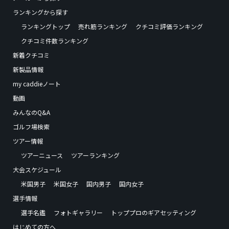
ランキングから探す
ランキングトップ
売れ筋ランキング
クチコミ評価ランキング
クチコミ件数ランキング
新着クチコミ
新製品情報
my caddieノート
動画
みんなのQ&A
ゴルフ場検索
ツアー情報
ツアーニュース
ツアーランキング
大会スケジュール
米国男子
米国女子
国内男子
国内女子
選手情報
選手名鑑
フォトギャラリー
トッププロのギアセッティング
はじめての方へ