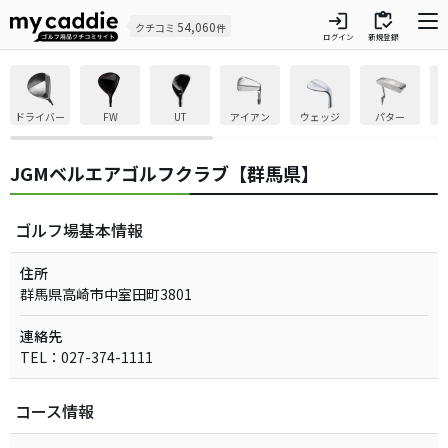
login
inventory
54,060
クチコミ
件
ログイン
新規登録
ドライバー
FW
UT
アイアン
ウェッジ
パター
JGMベルエアゴルフクラブ【群馬県】
ゴルフ場基本情報
住所
群馬県高崎市中室田町3801
連絡先
TEL：027-374-1111
コース情報