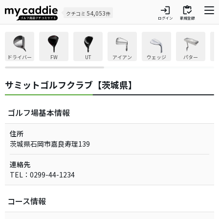
login
inventory
54,053
クチコミ
件
ログイン
新規登録
ドライバー
FW
UT
アイアン
ウェッジ
パター
サミットゴルフクラブ【茨城県】
ゴルフ場基本情報
住所
茨城県石岡市嘉良寿理139
連絡先
TEL：0299-44-1234
コース情報