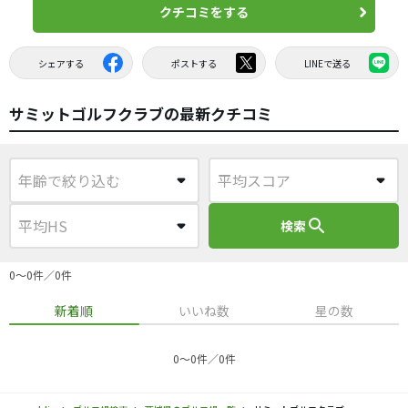
クチコミをする
シェアする
ポストする
LINEで送る
サミットゴルフクラブの最新クチコミ
search
検索
0〜0件／0件
新着順
いいね数
星の数
0〜0件／0件