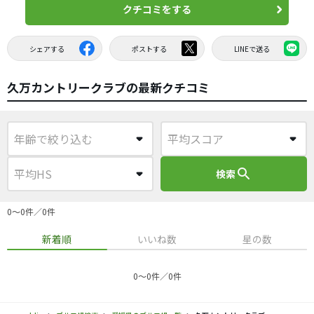
クチコミをする
シェアする
ポストする
LINEで送る
久万カントリークラブの最新クチコミ
search
検索
0〜0件／0件
新着順
いいね数
星の数
0〜0件／0件