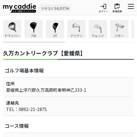
login
inventory
54,037
クチコミ
件
ログイン
新規登録
ドライバー
FW
UT
アイアン
ウェッジ
パター
久万カントリークラブ【愛媛県】
ゴルフ場基本情報
住所
愛媛県上浮穴郡久万高原町東明神乙333-1
連絡先
TEL：0892-21-1875
コース情報