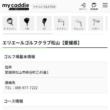
login
inventory
54,070
クチコミ
件
ログイン
新規登録
ドライバー
FW
UT
アイアン
ウェッジ
パター
エリエールゴルフクラブ松山【愛媛県】
ゴルフ場基本情報
住所
愛媛県松山市柳谷町乙45番1
連絡先
TEL：089-977-7222
コース情報