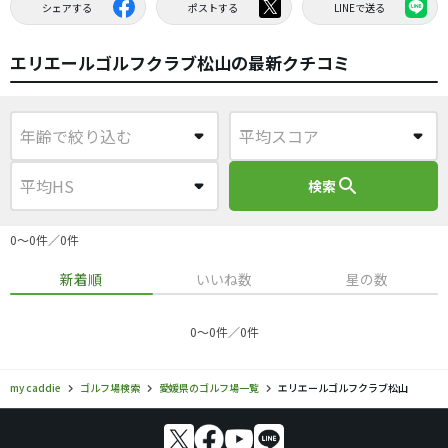
シェアする
ポストする
LINEで送る
エリエールゴルフクラブ松山の最新クチコミ
search
検索
0〜0件／0件
新着順
いいね数
星の数
0〜0件／0件
my caddie
ゴルフ場検索
愛媛県のゴルフ場一覧
エリエールゴルフクラブ松山