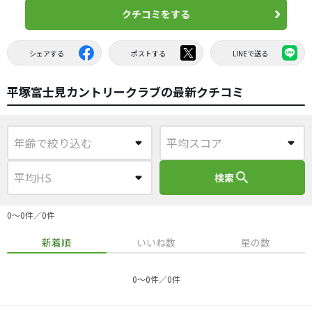
クチコミをする
シェアする
ポストする
LINEで送る
平塚富士見カントリークラブの最新クチコミ
search
検索
0〜0件／0件
新着順
いいね数
星の数
0〜0件／0件