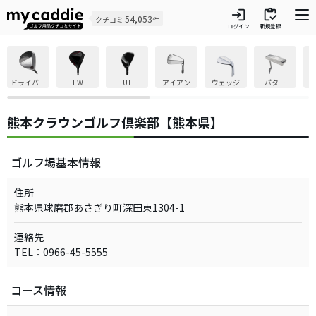
login
inventory
54,053
クチコミ
件
ログイン
新規登録
ドライバー
FW
UT
アイアン
ウェッジ
パター
熊本クラウンゴルフ倶楽部【熊本県】
ゴルフ場基本情報
住所
熊本県球磨郡あさぎり町深田東1304-1
連絡先
TEL：0966-45-5555
コース情報