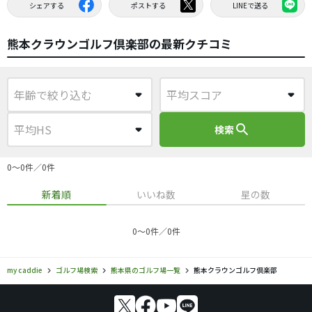
シェアする
ポストする
LINEで送る
熊本クラウンゴルフ倶楽部の最新クチコミ
search
検索
0〜0件／0件
新着順
いいね数
星の数
0〜0件／0件
my caddie
ゴルフ場検索
熊本県のゴルフ場一覧
熊本クラウンゴルフ倶楽部