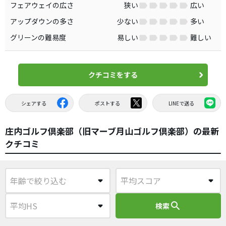
フェアウェイの広さ
狭い
広い
アップダウンの多さ
少ない
多い
グリーンの難易度
易しい
難しい
クチコミをする
シェアする
ポストする
LINEで送る
庄内ゴルフ倶楽部（旧マーブ月山ゴルフ倶楽部）の最新
クチコミ
search
検索