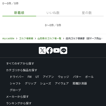
0〜0件／0件
新着順
いいね数
星の数
0〜0件／0件
my caddie
ゴルフ場検索
山形県のゴルフ場一覧
庄内ゴルフ倶楽部（旧マーブ月山ゴルフ倶楽部）
すべてのギアから探す
カテゴリから製品を探す
ドライバー
FW
UT
アイアン
ウェッジ
パター
ボール
シャフト
グリップ
シューズ
アイウェア
距離計測器
グローブ
メーカーから探す
ランキングから探す