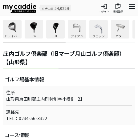
login
inventory
54,022
クチコミ
件
ログイン
新規登録
ドライバー
FW
UT
アイアン
ウェッジ
パター
庄内ゴルフ倶楽部（旧マーブ月山ゴルフ倶楽部）
【山形県】
ゴルフ場基本情報
住所
山形県東田川郡庄内町狩川字小堤8－21
連絡先
TEL：0234-56-3322
コース情報