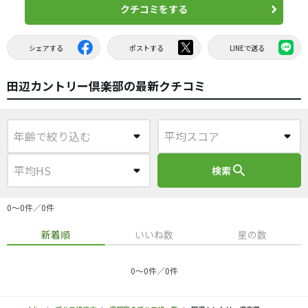
クチコミをする
シェアする
ポストする
LINEで送る
田辺カントリー倶楽部の最新クチコミ
search
検索
0〜0件／0件
新着順
いいね数
星の数
0〜0件／0件