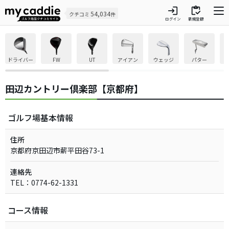
login
inventory
54,034
クチコミ
件
ログイン
新規登録
ドライバー
FW
UT
アイアン
ウェッジ
パター
田辺カントリー倶楽部【京都府】
ゴルフ場基本情報
住所
京都府京田辺市薪平田谷73-1
連絡先
TEL：0774-62-1331
コース情報