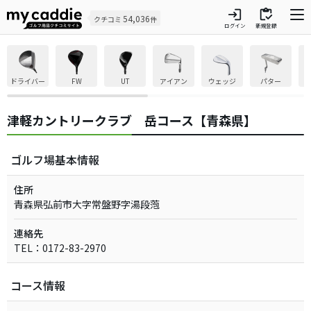
login
inventory
54,036
クチコミ
件
ログイン
新規登録
ドライバー
FW
UT
アイアン
ウェッジ
パター
津軽カントリークラブ 岳コース【青森県】
ゴルフ場基本情報
住所
青森県弘前市大字常盤野字湯段萢
連絡先
TEL：0172-83-2970
コース情報