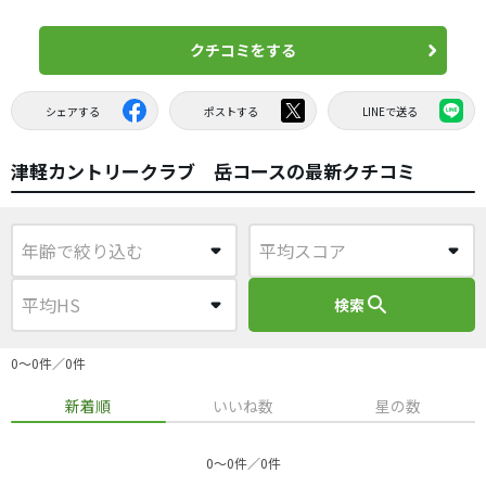
クチコミをする
シェアする
ポストする
LINEで送る
津軽カントリークラブ 岳コースの最新クチコミ
search
検索
0〜0件／0件
新着順
いいね数
星の数
0〜0件／0件