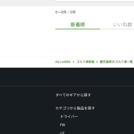
0〜0件／0件
新着順
いいね数
my caddie
ゴルフ場検索
鹿児島県のゴルフ場一覧
すべてのギアから探す
カテゴリから製品を探す
ドライバー
FW
UT