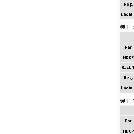
Reg.
Ladie'
横川 
Par
HDCP
Back T
Reg.
Ladie'
横川 
Par
HDCP