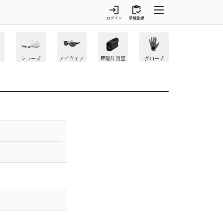
login
inventory
ログイン
新規登録
シューズ
アイウェア
距離計測器
グローブ