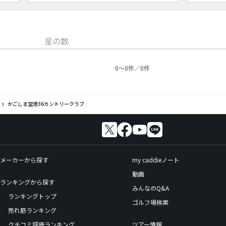
星の数
0〜0件／0件
かごしま空港36カントリークラブ
メーカーから探す
my caddieノート
動画
ランキングから探す
みんなのQ&A
ランキングトップ
ゴルフ場検索
売れ筋ランキング
クチコミ評価ランキング
ツアー情報