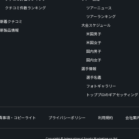
クチコミ件数ランキング
ツアーニュース
ツアーランキング
新着クチコミ
大会スケジュール
新製品情報
米国男子
米国女子
国内男子
国内女子
選手情報
選手名鑑
フォトギャラリー
トッププロのギアセッティング
責事項・コピーライト
プライバシーポリシー
利用規約
会社案
Copyright © International Sports Marketing,co.ltd