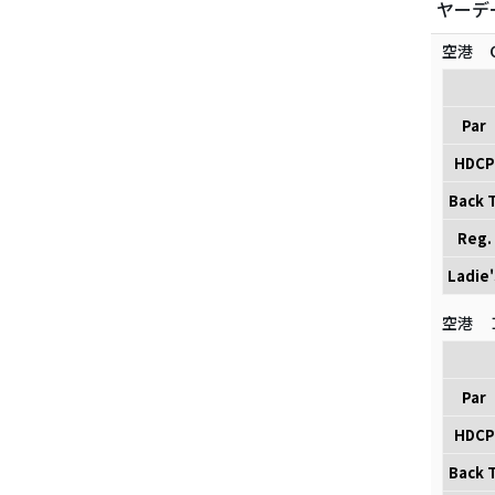
ヤーデ
空港 
Par
HDCP
Back T
Reg.
Ladie'
空港 
Par
HDCP
Back T