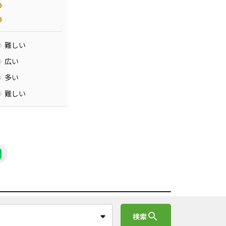
0
0
難しい
広い
多い
難しい
search
検索