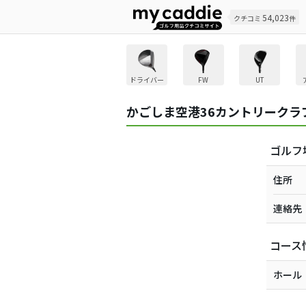
54,023
クチコミ
件
ドライバー
FW
UT
かごしま空港36カントリークラ
ゴルフ
住所
連絡先
コース
ホール