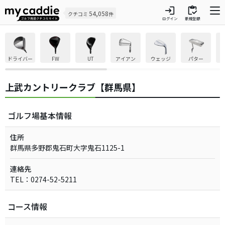
login
inventory
54,058
クチコミ
件
ログイン
新規登録
ドライバー
FW
UT
アイアン
ウェッジ
パター
上武カントリークラブ【群馬県】
ゴルフ場基本情報
住所
群馬県多野郡鬼石町大字鬼石1125-1
連絡先
TEL：0274-52-5211
コース情報