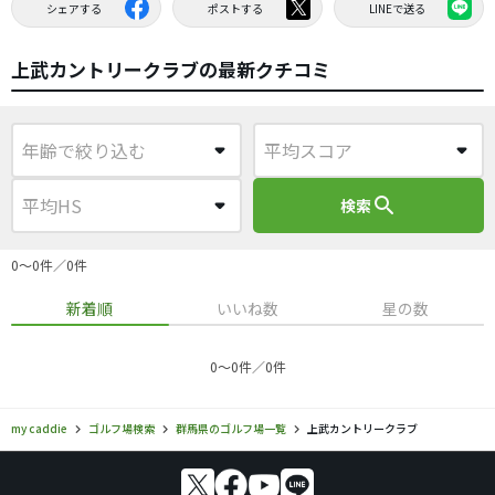
シェアする
ポストする
LINEで送る
上武カントリークラブの最新クチコミ
search
検索
0〜0件／0件
新着順
いいね数
星の数
0〜0件／0件
my caddie
ゴルフ場検索
群馬県のゴルフ場一覧
上武カントリークラブ