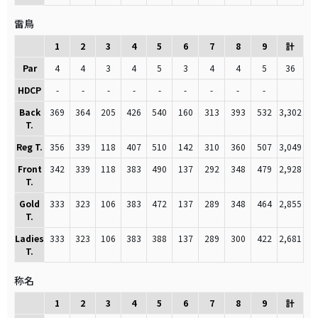
雷鳥
1
2
3
4
5
6
7
8
9
計
Par
4
4
3
4
5
3
4
4
5
36
HDCP
-
-
-
-
-
-
-
-
-
Back
369
364
205
426
540
160
313
393
532
3,302
T.
Reg T.
356
339
118
407
510
142
310
360
507
3,049
Front
342
339
118
383
490
137
292
348
479
2,928
T.
Gold
333
323
106
383
472
137
289
348
464
2,855
T.
Ladies
333
323
106
383
388
137
289
300
422
2,681
T.
称名
1
2
3
4
5
6
7
8
9
計