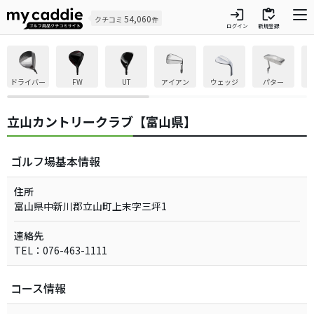
login
inventory
54,060
クチコミ
件
ログイン
新規登録
ドライバー
FW
UT
アイアン
ウェッジ
パター
立山カントリークラブ【富山県】
ゴルフ場基本情報
住所
富山県中新川郡立山町上末字三坪1
連絡先
TEL：076-463-1111
コース情報