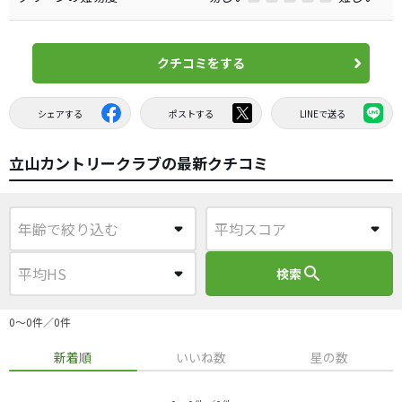
クチコミをする
シェアする
ポストする
LINEで送る
立山カントリークラブの最新クチコミ
search
検索
0〜0件／0件
新着順
いいね数
星の数