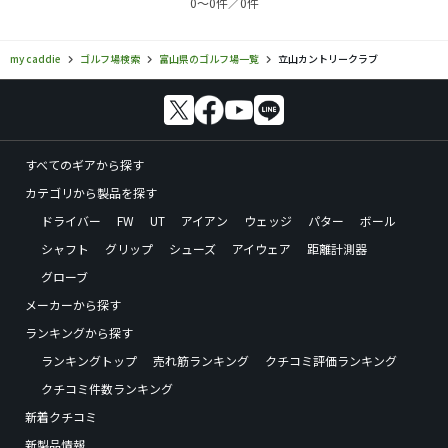
0〜0件／0件
my caddie
ゴルフ場検索
富山県のゴルフ場一覧
立山カントリークラブ
すべてのギアから探す
カテゴリから製品を探す
ドライバー
FW
UT
アイアン
ウェッジ
パター
ボール
シャフト
グリップ
シューズ
アイウェア
距離計測器
グローブ
メーカーから探す
ランキングから探す
ランキングトップ
売れ筋ランキング
クチコミ評価ランキング
クチコミ件数ランキング
新着クチコミ
新製品情報