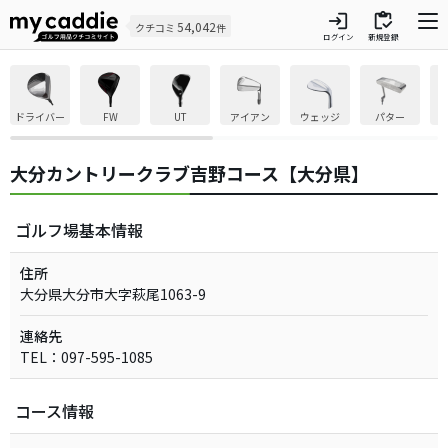
login
inventory
54,042
クチコミ
件
ログイン
新規登録
ドライバー
FW
UT
アイアン
ウェッジ
パター
大分カントリークラブ吉野コース【大分県】
ゴルフ場基本情報
住所
大分県大分市大字萩尾1063-9
連絡先
TEL：097-595-1085
コース情報