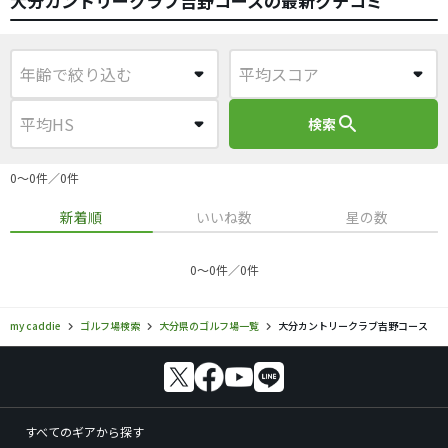
大分カントリークラブ吉野コースの最新クチコミ
search
検索
0〜0件／0件
新着順
いいね数
星の数
0〜0件／0件
my caddie
ゴルフ場検索
大分県のゴルフ場一覧
大分カントリークラブ吉野コース
すべてのギアから探す