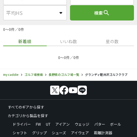
search
検索
0〜0件／0件
新着順
いいね数
星の数
0〜0件／0件
my caddie
ゴルフ場検索
長野県のゴルフ場一覧
グランディ軽井沢ゴルフクラブ
すべてのギアから探す
カテゴリから製品を探す
ドライバー
FW
UT
アイアン
ウェッジ
パター
ボール
シャフト
グリップ
シューズ
アイウェア
距離計測器