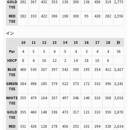
GOLD
282
367
432
353
130
300
136
456
319
2,775
TEE
RED
282
333
422
306
108
300
95
428
282
2,556
TEE
イン
10
11
12
13
14
15
16
17
18
計
Par
4
5
3
4
5
4
3
4
4
36
HDCP
8
4
16
12
2
14
18
10
6
BLUE
400
530
207
397
542
390
195
354
412
3,427
TEE
GREEN
384
498
185
379
522
373
172
332
396
3,241
TEE
WHITE
355
479
164
357
497
346
140
310
368
3,016
TEE
GOLD
355
460
148
336
473
317
121
310
350
2,870
TEE
RED
331
426
128
278
456
292
101
294
328
2,634