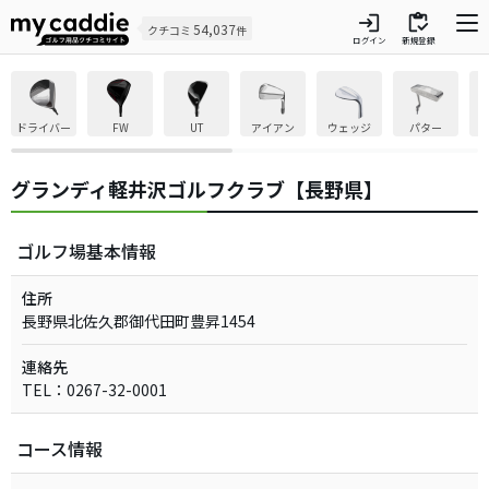
login
inventory
54,037
クチコミ
件
ログイン
新規登録
ドライバー
FW
UT
アイアン
ウェッジ
パター
グランディ軽井沢ゴルフクラブ【長野県】
ゴルフ場基本情報
住所
長野県北佐久郡御代田町豊昇1454
連絡先
TEL：0267-32-0001
コース情報