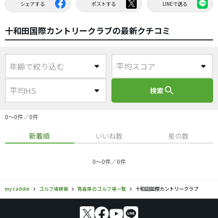
シェアする
ポストする
LINEで送る
十和田国際カントリークラブの最新クチコミ
search
検索
0〜0件／0件
新着順
いいね数
星の数
0〜0件／0件
my caddie
ゴルフ場検索
青森県のゴルフ場一覧
十和田国際カントリークラブ