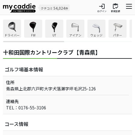
login
inventory
54,024
クチコミ
件
ログイン
新規登録
ドライバー
FW
UT
アイアン
ウェッジ
パター
十和田国際カントリークラブ【青森県】
ゴルフ場基本情報
住所
青森県上北郡六戸町大字犬落瀬字坪毛沢25-126
連絡先
TEL：0176-55-3106
コース情報