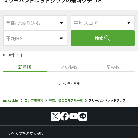
スリーハンドレッドクラブの最新クチコミ
search
検索
0〜0件／0件
新着順
いいね数
星の数
0〜0件／0件
my caddie
ゴルフ場検索
神奈川県のゴルフ場一覧
スリーハンドレッドクラブ
すべてのギアから探す