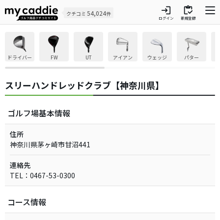
login
inventory
54,024
クチコミ
件
ログイン
新規登録
ドライバー
FW
UT
アイアン
ウェッジ
パター
スリーハンドレッドクラブ【神奈川県】
ゴルフ場基本情報
住所
神奈川県茅ヶ崎市甘沼441
連絡先
TEL：0467-53-0300
コース情報