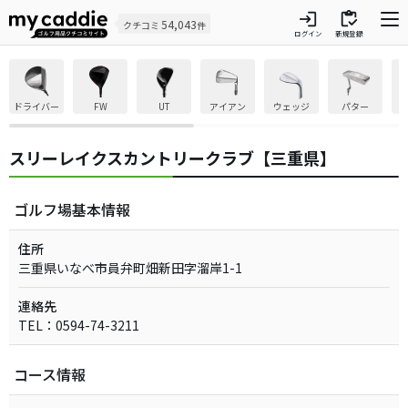
login
inventory
54,043
クチコミ
件
ログイン
新規登録
ドライバー
FW
UT
アイアン
ウェッジ
パター
スリーレイクスカントリークラブ【三重県】
ゴルフ場基本情報
住所
三重県いなべ市員弁町畑新田字溜岸1-1
連絡先
TEL：0594-74-3211
コース情報