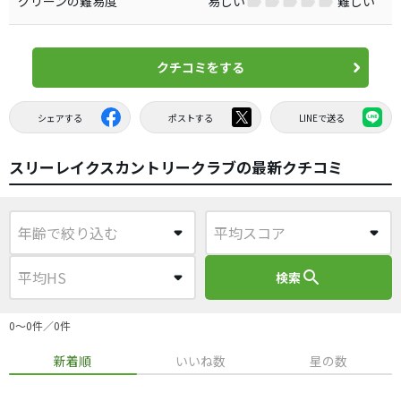
グリーンの難易度
易しい
難しい
クチコミをする
シェアする
ポストする
LINEで送る
スリーレイクスカントリークラブの最新クチコミ
search
検索
0〜0件／0件
新着順
いいね数
星の数