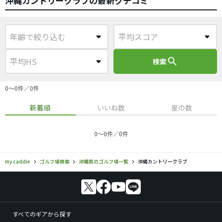
沖縄カントリークラブの最新クチコミ
search
検索
0〜0件／0件
新着順
いいね数
星の数
0〜0件／0件
my caddie
ゴルフ場検索
沖縄県のゴルフ場一覧
沖縄カントリークラブ
すべてのギアから探す