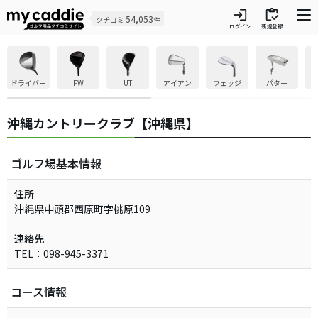
login
inventory
54,053
クチコミ
件
ログイン
新規登録
ドライバー
FW
UT
アイアン
ウェッジ
パター
沖縄カントリークラブ【沖縄県】
ゴルフ場基本情報
住所
沖縄県中頭郡西原町字桃原109
連絡先
TEL：098-945-3371
コース情報