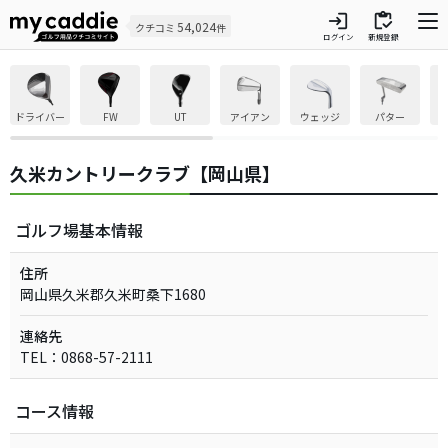
login
inventory
54,024
クチコミ
件
ログイン
新規登録
ドライバー
FW
UT
アイアン
ウェッジ
パター
久米カントリークラブ【岡山県】
ゴルフ場基本情報
住所
岡山県久米郡久米町桑下1680
連絡先
TEL：0868-57-2111
コース情報