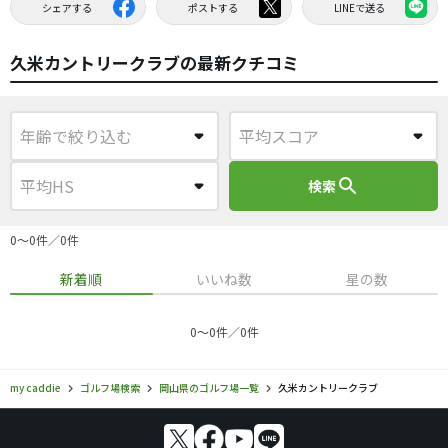
シェアする
ポストする
LINEで送る
久米カントリークラブの最新クチコミ
search
検索
0〜0件／0件
新着順
いいね数
星の数
0〜0件／0件
my caddie
ゴルフ場検索
岡山県のゴルフ場一覧
久米カントリークラブ