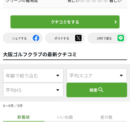
グリーンの難易度
易しい
難しい
クチコミをする
シェアする
ポストする
LINEで送る
大阪ゴルフクラブの最新クチコミ
search
検索
0〜0件／0件
新着順
いいね数
星の数