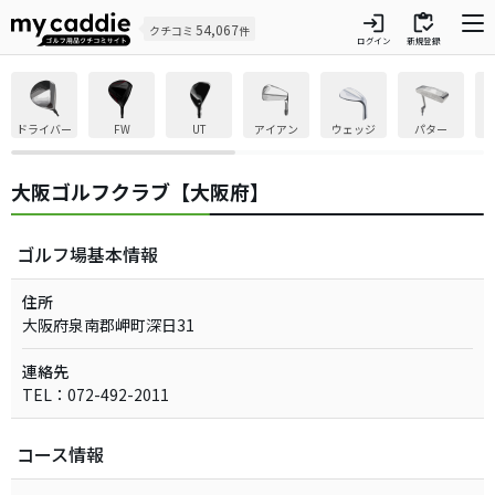
login
inventory
54,067
クチコミ
件
ログイン
新規登録
ドライバー
FW
UT
アイアン
ウェッジ
パター
大阪ゴルフクラブ【大阪府】
ゴルフ場基本情報
住所
大阪府泉南郡岬町深日31
連絡先
TEL：072-492-2011
コース情報