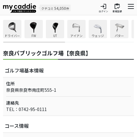
login
inventory
54,050
クチコミ
件
ログイン
新規登録
ドライバー
FW
UT
アイアン
ウェッジ
パター
奈良パブリックゴルフ場【奈良県】
ゴルフ場基本情報
住所
奈良県奈良市南庄町555-1
連絡先
TEL：0742-95-0111
コース情報