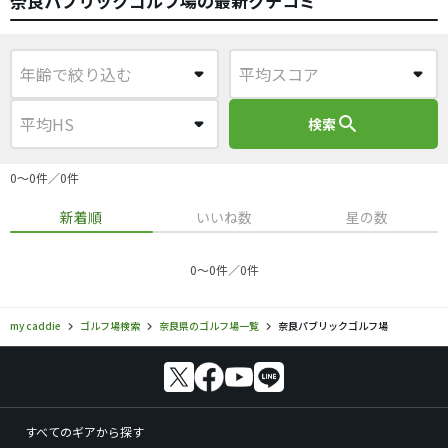
奈良パブリックゴルフ場の最新クチコミ
search
検索
0〜0件／0件
新着順
いいね数
星の数
0〜0件／0件
my caddie
ゴルフ場検索
奈良県のゴルフ場一覧
奈良パブリックゴルフ場
すべてのギアから探す