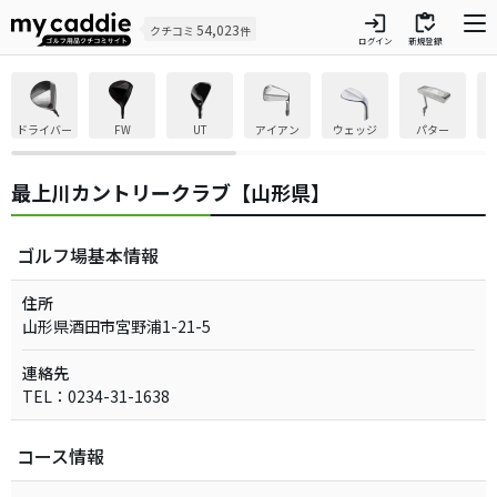
login
inventory
54,023
クチコミ
件
ログイン
新規登録
ドライバー
FW
UT
アイアン
ウェッジ
パター
最上川カントリークラブ【山形県】
ゴルフ場基本情報
住所
山形県酒田市宮野浦1-21-5
連絡先
TEL：0234-31-1638
コース情報