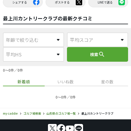
シェアする
ポストする
LINEで送る
最上川カントリークラブの最新クチコミ
search
検索
0〜0件／0件
新着順
いいね数
星の数
0〜0件／0件
my caddie
ゴルフ場検索
山形県のゴルフ場一覧
最上川カントリークラブ