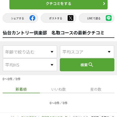
クチコミをする
シェアする
ポストする
LINEで送る
仙台カントリー倶楽部 名取コースの最新クチコミ
search
検索
0〜0件／0件
新着順
いいね数
星の数
0〜0件／0件