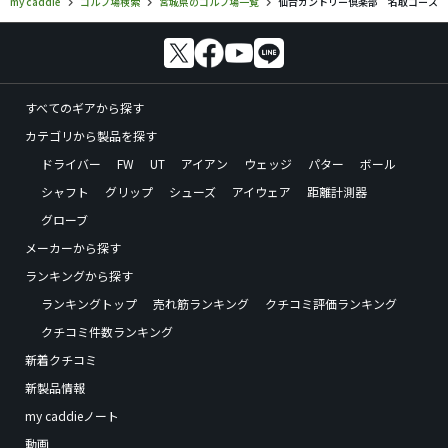
my caddie
ゴルフ場検索
宮城県のゴルフ場一覧
仙台カントリー倶楽部 名取コース
すべてのギアから探す
カテゴリから製品を探す
ドライバー
FW
UT
アイアン
ウェッジ
パター
ボール
シャフト
グリップ
シューズ
アイウェア
距離計測器
グローブ
メーカーから探す
ランキングから探す
ランキングトップ
売れ筋ランキング
クチコミ評価ランキング
クチコミ件数ランキング
新着クチコミ
新製品情報
my caddieノート
動画