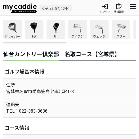
login
inventory
54,024
クチコミ
件
ログイン
新規登録
ドライバー
FW
UT
アイアン
ウェッジ
パター
仙台カントリー倶楽部 名取コース【宮城県】
ゴルフ場基本情報
住所
宮城県名取市愛島笠島字南北沢1-8
連絡先
TEL：022-383-3636
コース情報