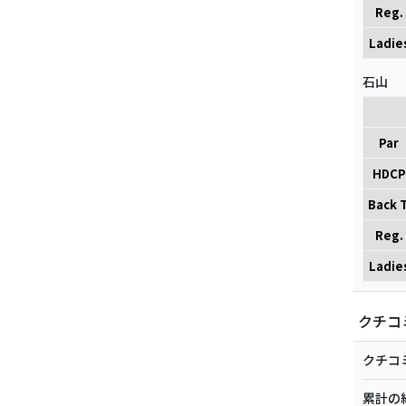
Reg.
Ladie
石山
Par
HDCP
Back T
Reg.
Ladie
クチコ
クチコ
累計の