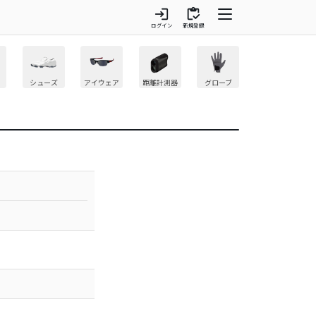
login
inventory
ログイン
新規登録
シューズ
アイウェア
距離計測器
グローブ