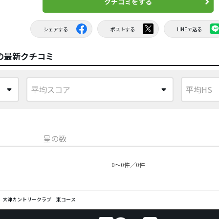
クチコミをする
シェアする
ポストする
LINEで送る
の最新クチコミ
星の数
0〜0件／0件
大津カントリークラブ 東コース