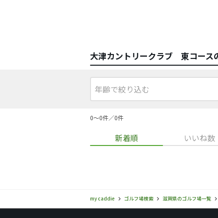
大津カントリークラブ 東コース
0〜0件／0件
新着順
いいね数
my caddie
ゴルフ場検索
滋賀県のゴルフ場一覧