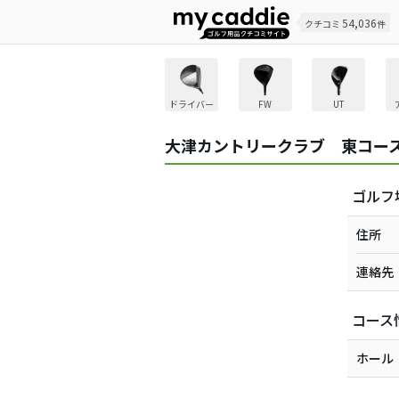
54,036
クチコミ
件
ドライバー
FW
UT
大津カントリークラブ 東コー
ゴルフ
住所
連絡先
コース
ホール