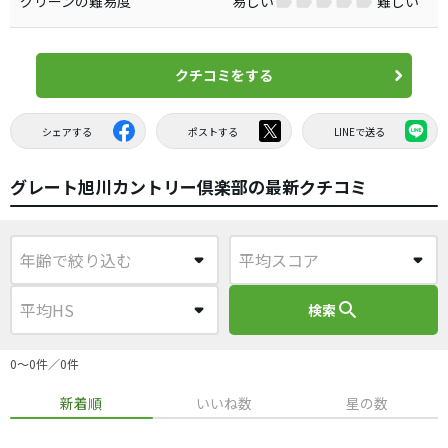
グリーンの難易度
易しい
難しい
クチコミをする
シェアする
ポストする
LINEで送る
グレート旭川カントリー倶楽部の最新クチコミ
search
検索
0〜0件／0件
新着順
いいね数
星の数