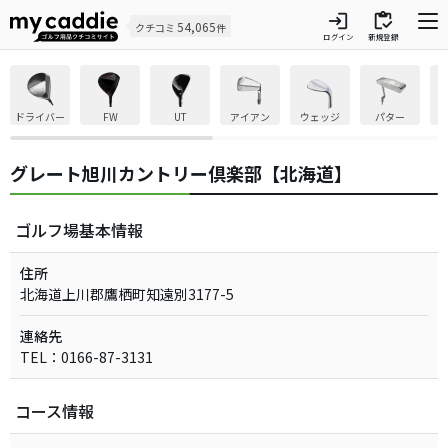
login
inventory
54,065
クチコミ
件
ログイン
新規登録
ドライバー
FW
UT
アイアン
ウェッジ
パター
グレート旭川カントリー倶楽部【北海道】
ゴルフ場基本情報
住所
北海道上川郡鷹栖町知遠別3177-5
連絡先
TEL：0166-87-3131
コース情報