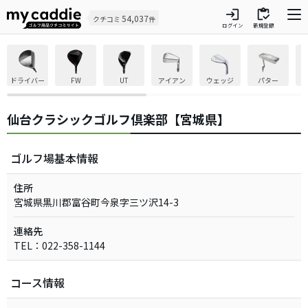
login
inventory
54,037
クチコミ
件
ログイン
新規登録
ドライバー
FW
UT
アイアン
ウェッジ
パター
仙台クラシックゴルフ倶楽部【宮城県】
ゴルフ場基本情報
住所
宮城県黒川郡富谷町今泉字三ツ沢14-3
連絡先
TEL：022-358-1144
コース情報