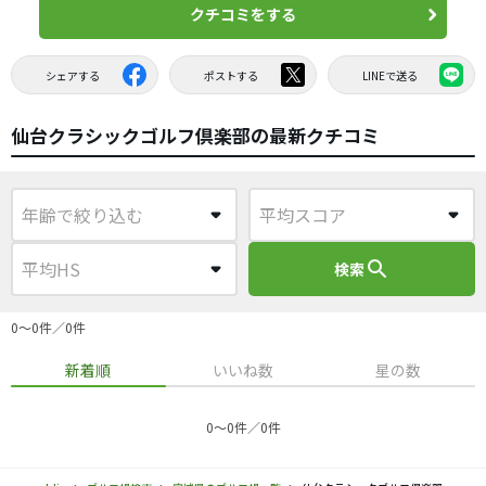
クチコミをする
シェアする
ポストする
LINEで送る
仙台クラシックゴルフ倶楽部の最新クチコミ
search
検索
0〜0件／0件
新着順
いいね数
星の数
0〜0件／0件