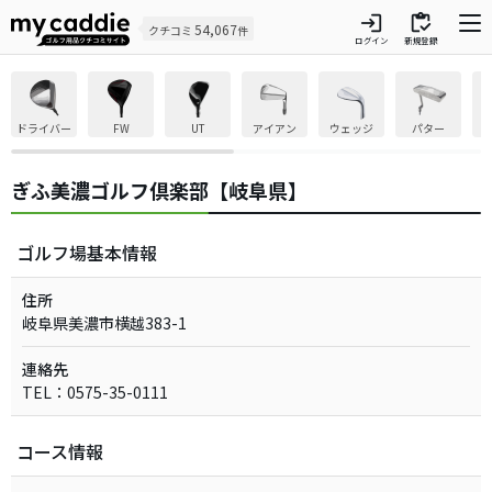
login
inventory
54,067
クチコミ
件
ログイン
新規登録
ドライバー
FW
UT
アイアン
ウェッジ
パター
ぎふ美濃ゴルフ倶楽部【岐阜県】
ゴルフ場基本情報
住所
岐阜県美濃市横越383-1
連絡先
TEL：0575-35-0111
コース情報