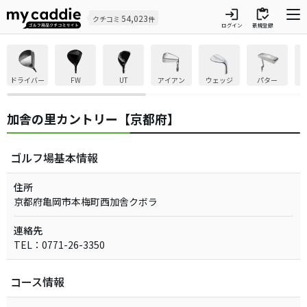
login
inventory
54,023
クチコミ
件
ログイン
新規登録
ドライバー
FW
UT
アイアン
ウェッジ
パター
加舎の里カントリー【京都府】
ゴルフ場基本情報
住所
京都府亀岡市本梅町西加舎クボラ
連絡先
TEL：0771-26-3350
コース情報