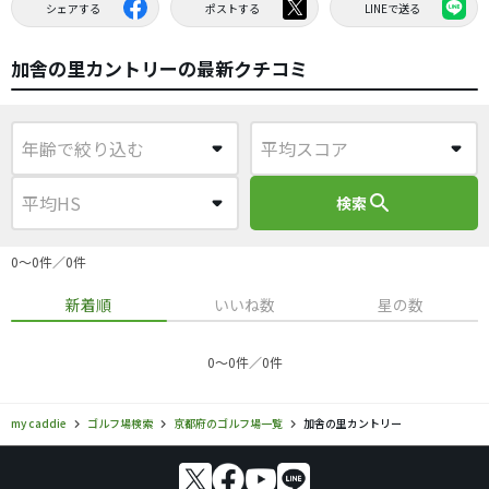
シェアする
ポストする
LINEで送る
加舎の里カントリーの最新クチコミ
search
検索
0〜0件／0件
新着順
いいね数
星の数
0〜0件／0件
my caddie
ゴルフ場検索
京都府のゴルフ場一覧
加舎の里カントリー