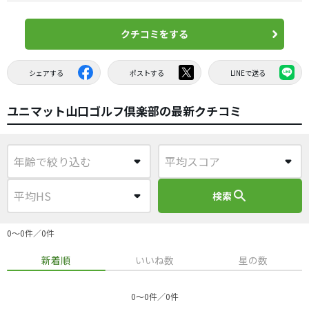
クチコミをする
シェアする
ポストする
LINEで送る
ユニマット山口ゴルフ倶楽部の最新クチコミ
search
検索
0〜0件／0件
新着順
いいね数
星の数
0〜0件／0件