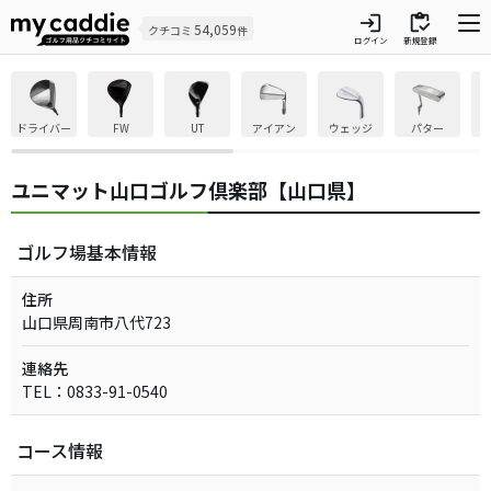
login
inventory
54,059
クチコミ
件
ログイン
新規登録
ドライバー
FW
UT
アイアン
ウェッジ
パター
ユニマット山口ゴルフ倶楽部【山口県】
ゴルフ場基本情報
住所
山口県周南市八代723
連絡先
TEL：0833-91-0540
コース情報