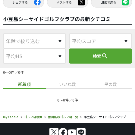
シェアする
ポストする
LINEで送る
小豆島シーサイドゴルフクラブの最新クチコミ
search
検索
0〜0件／0件
新着順
いいね数
星の数
0〜0件／0件
my caddie
ゴルフ場検索
香川県のゴルフ場一覧
小豆島シーサイドゴルフクラブ