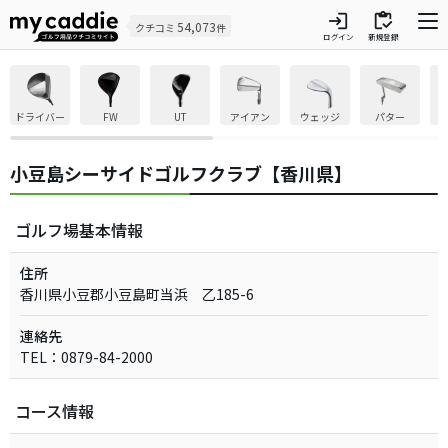
login
inventory
54,073
クチコミ
件
ログイン
新規登録
ドライバー
FW
UT
アイアン
ウェッジ
パター
小豆島シーサイドゴルフクラブ【香川県】
ゴルフ場基本情報
住所
香川県小豆郡小豆島町当浜 乙185-6
連絡先
TEL：0879-84-2000
コース情報