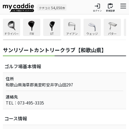
login
inventory
54,050
クチコミ
件
ログイン
新規登録
ドライバー
FW
UT
アイアン
ウェッジ
パター
サンリゾートカントリークラブ【和歌山県】
ゴルフ場基本情報
住所
和歌山県海草郡美里町安井字山田297
連絡先
TEL：073-495-3335
コース情報