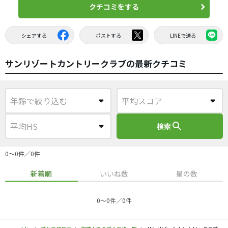
クチコミをする
シェアする
ポストする
LINEで送る
サンリゾートカントリークラブの最新クチコミ
search
検索
0〜0件／0件
新着順
いいね数
星の数
0〜0件／0件