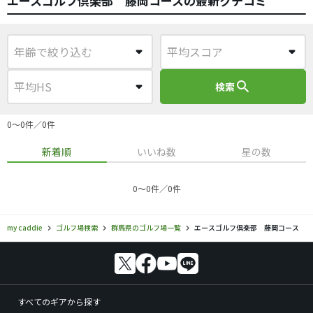
エースゴルフ倶楽部 藤岡コースの最新クチコミ
search
検索
0〜0件／0件
新着順
いいね数
星の数
0〜0件／0件
my caddie
ゴルフ場検索
群馬県のゴルフ場一覧
エースゴルフ倶楽部 藤岡コース
すべてのギアから探す