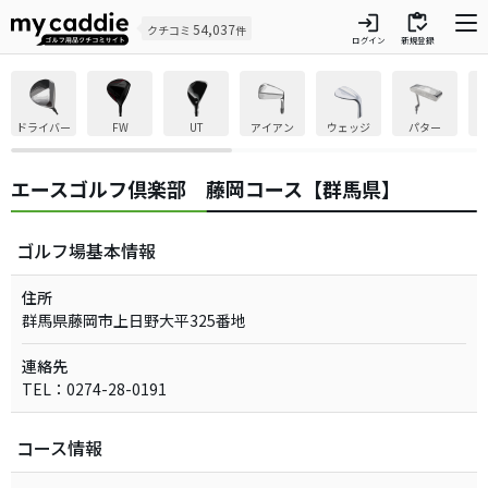
login
inventory
54,037
クチコミ
件
ログイン
新規登録
ドライバー
FW
UT
アイアン
ウェッジ
パター
エースゴルフ倶楽部 藤岡コース【群馬県】
ゴルフ場基本情報
住所
群馬県藤岡市上日野大平325番地
連絡先
TEL：0274-28-0191
コース情報