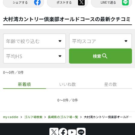
シェアする
ポストする
LINEで送る
大村湾カントリー倶楽部オールドコースの最新クチコミ
search
検索
0〜0件／0件
新着順
いいね数
星の数
0〜0件／0件
my caddie
ゴルフ場検索
長崎県のゴルフ場一覧
大村湾カントリー倶楽部オールドコース