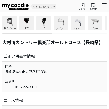
login
inventory
54,073
クチコミ
件
ログイン
新規登録
ドライバー
FW
UT
アイアン
ウェッジ
パター
大村湾カントリー倶楽部オールドコース【長崎県】
ゴルフ場基本情報
住所
長崎県大村市東野岳町1334
連絡先
TEL：0957-55-7151
コース情報