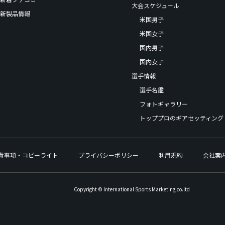
大会スケジュール
新製品情報
米国男子
米国女子
国内男子
国内女子
選手情報
選手名鑑
フォトギャラリー
トッププロのギアセッティング
責事項・コピーライト
プライバシーポリシー
利用規約
会社案
Copyright © International Sports Marketing,co.ltd