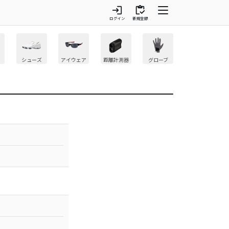
login
inventory
ログイン
新規登録
シューズ
アイウェア
距離計測器
グローブ