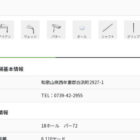
アイアン
ウェッジ
パター
ボール
シャフト
グリップ
場基本情報
和歌山県西牟婁郡白浜町2927-1
TEL：0739-42-2955
情報
18ホール パー72
距離
6,110ヤード