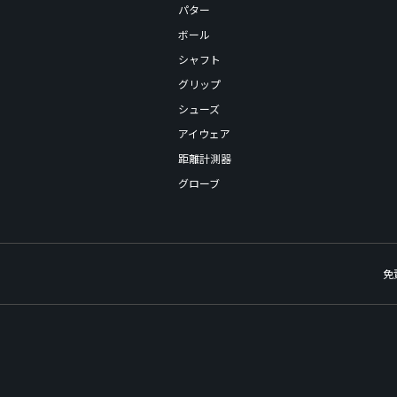
パター
ボール
シャフト
グリップ
シューズ
アイウェア
距離計測器
グローブ
免