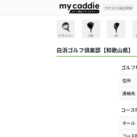
54,030
クチコミ
件
ドライバー
FW
UT
白浜ゴルフ倶楽部【和歌山県】
ゴルフ
住所
連絡先
コース
ホール
コース