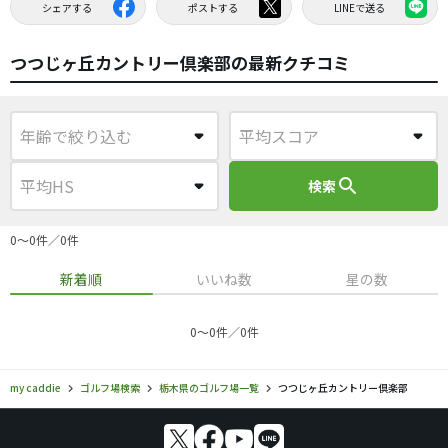
シェアする
ポストする
LINEで送る
つつじヶ丘カントリー倶楽部の最新クチコミ
search
検索
0〜0件／0件
新着順
いいね数
星の数
0〜0件／0件
my caddie
ゴルフ場検索
栃木県のゴルフ場一覧
つつじヶ丘カントリー倶楽部