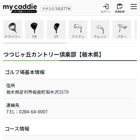
login
inventory
54,077
クチコミ
件
ログイン
新規登録
ドライバー
FW
UT
アイアン
ウェッジ
パター
つつじヶ丘カントリー倶楽部【栃木県】
ゴルフ場基本情報
住所
栃木県足利市板倉町梨木沢1570
連絡先
TEL：0284-64-0007
コース情報