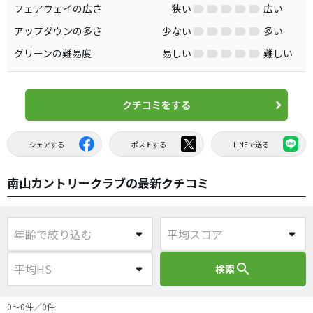
フェアウェイの広さ
狭い
広い
アップダウンの多さ
少ない
多い
グリーンの難易度
易しい
難しい
クチコミをする
シェアする
ポストする
LINEで送る
南山カントリークラブの最新クチコミ
search
検索
0〜0件／0件