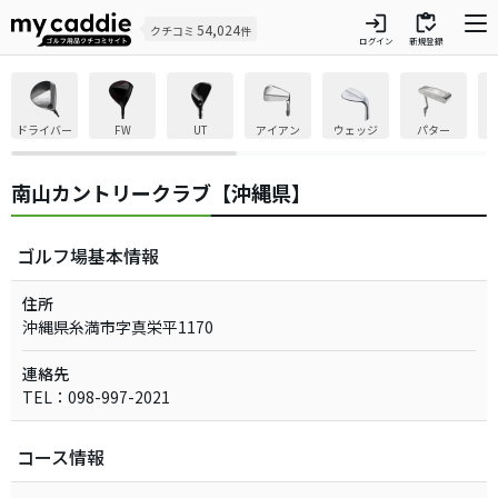
login
inventory
54,024
クチコミ
件
ログイン
新規登録
ドライバー
FW
UT
アイアン
ウェッジ
パター
南山カントリークラブ【沖縄県】
ゴルフ場基本情報
住所
沖縄県糸満市字真栄平1170
連絡先
TEL：098-997-2021
コース情報