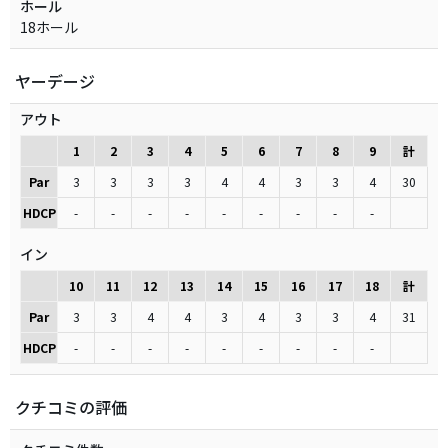
ホール
18ホール
ヤーデージ
アウト
1
2
3
4
5
6
7
8
9
計
Par
3
3
3
3
4
4
3
3
4
30
HDCP
-
-
-
-
-
-
-
-
-
イン
10
11
12
13
14
15
16
17
18
計
Par
3
3
4
4
3
4
3
3
4
31
HDCP
-
-
-
-
-
-
-
-
-
クチコミの評価