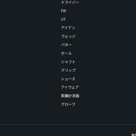
ドライバー
FW
UT
アイアン
ウェッジ
パター
ボール
シャフト
グリップ
シューズ
アイウェア
距離計測器
グローブ
免