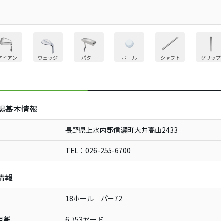
アイアン
ウェッジ
パター
ボール
シャフト
グリップ
場基本情報
長野県上水内郡信濃町大井高山2433
TEL：026-255-6700
情報
18ホール パー72
距離
6,753ヤード