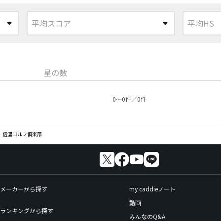
星の数
0〜0件／0件
信濃ゴルフ倶楽部
メーカーから探す
my caddieノート
動画
ランキングから探す
みんなのQ&A