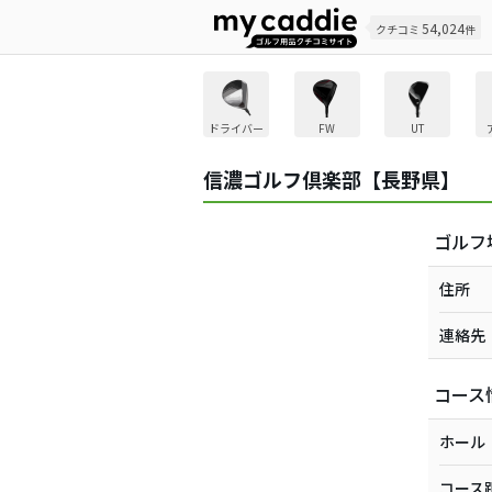
54,024
クチコミ
件
ドライバー
FW
UT
信濃ゴルフ倶楽部【長野県】
ゴルフ
住所
連絡先
コース
ホール
コース