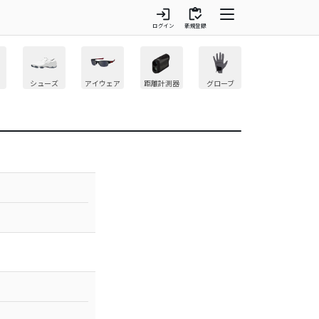
login
inventory
ログイン
新規登録
シューズ
アイウェア
距離計測器
グローブ