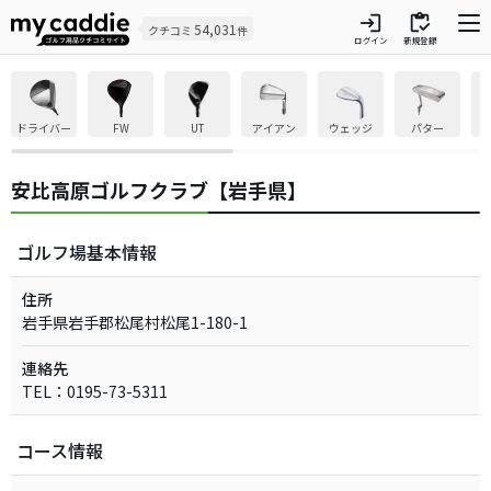
login
inventory
54,031
クチコミ
件
ログイン
新規登録
ドライバー
FW
UT
アイアン
ウェッジ
パター
安比高原ゴルフクラブ【岩手県】
ゴルフ場基本情報
住所
岩手県岩手郡松尾村松尾1-180-1
連絡先
TEL：0195-73-5311
コース情報