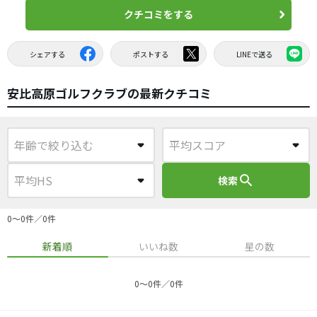
クチコミをする
シェアする
ポストする
LINEで送る
安比高原ゴルフクラブの最新クチコミ
search
検索
0〜0件／0件
新着順
いいね数
星の数
0〜0件／0件