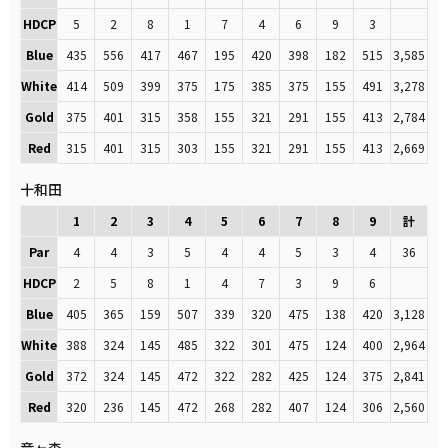
HDCP
5
2
8
1
7
4
6
9
3
Blue
435
556
417
467
195
420
398
182
515
3,585
White
414
509
399
375
175
385
375
155
491
3,278
Gold
375
401
315
358
155
321
291
155
413
2,784
Red
315
401
315
303
155
321
291
155
413
2,669
十和田
1
2
3
4
5
6
7
8
9
計
Par
4
4
3
5
4
4
5
3
4
36
HDCP
2
5
8
1
4
7
3
9
6
Blue
405
365
159
507
339
320
475
138
420
3,128
White
388
324
145
485
322
301
475
124
400
2,964
Gold
372
324
145
472
322
282
425
124
375
2,841
Red
320
236
145
472
268
282
407
124
306
2,560